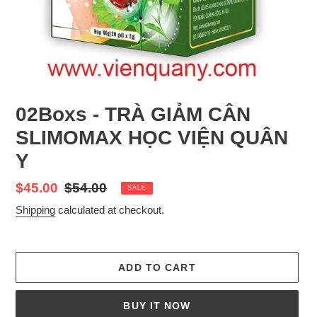
02Boxs - TRÀ GIẢM CÂN
SLIMOMAX HỌC VIỆN QUÂN
Y
Sale
$45.00
Regular
$54.00
SALE
price
price
Shipping
calculated at checkout.
ADD TO CART
BUY IT NOW