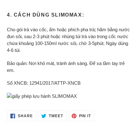
4. CÁCH DÙNG SLIMOMAX:
Cho gói trà vào cốc, ấm hoặc phích pha trà; hãm bằng nước
đun sôi, sau 2-3 phút hoặc nhúng túi trà vào trong cốc nước
chứa khoảng 100-150ml nước sôi, chờ 3-5phút. Ngày dùng
4-6 túi.
Bảo quản: Nơi khô mát, tránh ánh sáng. Để xa tầm tay trẻ
em.
Số XNCB: 12941/2017/ATTP-XNCB
SHARE
TWEET
PIN
SHARE
TWEET
PIN IT
ON
ON
ON
FACEBOOK
TWITTER
PINTEREST