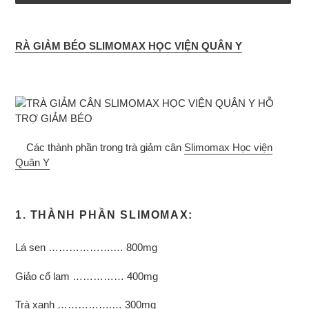
Adding
product
RÀ GIẢM BÉO SLIMOMAX HỌC VIỆN QUÂN Y
to
your
cart
Các thành phần trong trà giảm cân
Slimomax Học viện
Quân Y
1. THÀNH PHẦN SLIMOMAX:
Lá sen ……………….… 800mg
Giảo cổ lam …………… 400mg
Trà xanh …………….… 300mg