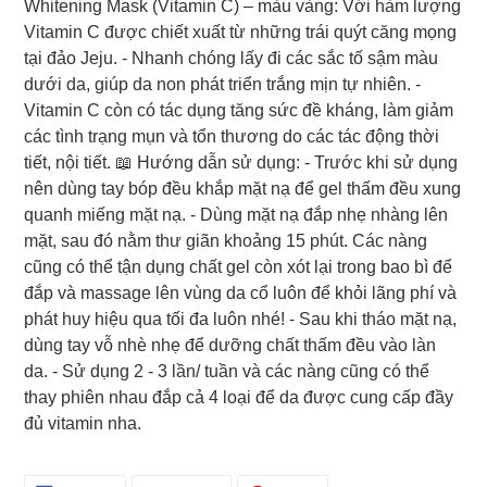
Whitening Mask (Vitamin C) – màu vàng: Với hàm lượng
Vitamin C được chiết xuất từ những trái quýt căng mọng
tại đảo Jeju. - Nhanh chóng lấy đi các sắc tố sậm màu
dưới da, giúp da non phát triển trắng mịn tự nhiên. -
Vitamin C còn có tác dụng tăng sức đề kháng, làm giảm
các tình trạng mụn và tổn thương do các tác động thời
tiết, nội tiết. 📖 Hướng dẫn sử dụng: - Trước khi sử dụng
nên dùng tay bóp đều khắp mặt nạ để gel thấm đều xung
quanh miếng mặt nạ. - Dùng mặt nạ đắp nhẹ nhàng lên
mặt, sau đó nằm thư giãn khoảng 15 phút. Các nàng
cũng có thể tận dụng chất gel còn xót lại trong bao bì để
đắp và massage lên vùng da cổ luôn để khỏi lãng phí và
phát huy hiệu qua tối đa luôn nhé! - Sau khi tháo mặt nạ,
dùng tay vỗ nhè nhẹ để dưỡng chất thấm đều vào làn
da. - Sử dụng 2 - 3 lần/ tuần và các nàng cũng có thể
thay phiên nhau đắp cả 4 loại để da được cung cấp đầy
đủ vitamin nha.