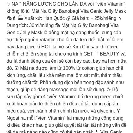
product
✨ NẠP NĂNG LƯỢNG CHO LÀN DA với "viên Vitamin"
to
khổng lồ từ Mặt Nạ Giấy Banobagi Vita Genic Jelly Mask
your
🎭💊 🏭 Xuất xứ: Hàn Quốc 💰 Giá bán: + 25k/miếng 💧
cart
Dung tích: 30ml/miếng 🎭 Mặt Nạ Giấy Banobagi Vita
Genic Jelly Mask là dòng mặt nạ dạng thuốc, cung cấp
trực tiếp nguồn Vitamin cho làn da tươi trẻ, bật mí là em
này đang cực kì HOT tại xứ sở Kim Chi sau khi được
chiễm chệ lên sóng tại chương trình GET IT BEAUTY và
dự là danh tiếng của ẻm sẽ còn bay cao, bay xa hơn nữa
đó. 🎯 Mặt nạ được làm từ 100% từ cotton giúp hạn chế
kích ứng, chất liệu khá mềm mại ôm sát mặt, thẩm thấu
dưỡng chất tốt. Phần dung dịch bên trong đặc sánh như
thạch, giúp dễ dàng massage mỗi lần sử dụng. 🎯 Bộ
sưu tập này gồm 4 "viên Vitamin" bổ dưỡng được chiết
xuất hoàn toàn từ thiên nhiên đều có tác dụng cấp ẩm
hiệu quả, với thành phần chính là nước và glycerin. 🎯
Ngoài ra, mỗi "viên Vitamin" lại mang những công dụng
kì diệu khác nhau giúp giải quyết tất tần tật những vấn đề
về da mà nàng nào cũng có thể gặp phải: 💊 Vita Genic