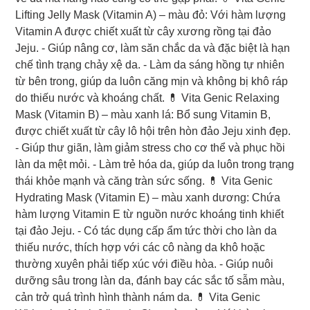
Lifting Jelly Mask (Vitamin A) – màu đỏ: Với hàm lượng
Vitamin A được chiết xuất từ cây xương rồng tại đảo
Jeju. - Giúp nâng cơ, làm săn chắc da và đặc biệt là hạn
chế tình trạng chảy xệ da. - Làm da sáng hồng tự nhiên
từ bên trong, giúp da luôn căng mịn và không bị khô ráp
do thiếu nước và khoáng chất. 💊 Vita Genic Relaxing
Mask (Vitamin B) – màu xanh lá: Bổ sung Vitamin B,
được chiết xuất từ cây lô hội trên hòn đảo Jeju xinh đẹp.
- Giúp thư giãn, làm giảm stress cho cơ thể và phục hồi
làn da mệt mỏi. - Làm trẻ hóa da, giúp da luôn trong trạng
thái khỏe mạnh và căng tràn sức sống. 💊 Vita Genic
Hydrating Mask (Vitamin E) – màu xanh dương: Chứa
hàm lượng Vitamin E từ nguồn nước khoáng tinh khiết
tại đảo Jeju. - Có tác dụng cấp ẩm tức thời cho làn da
thiếu nước, thích hợp với các cô nàng da khô hoặc
thường xuyên phải tiếp xúc với điều hòa. - Giúp nuôi
dưỡng sâu trong làn da, đánh bay các sắc tố sẫm màu,
cản trở quá trình hình thành nám da. 💊 Vita Genic