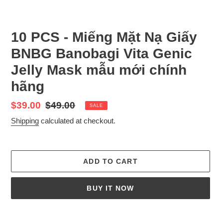
10 PCS - Miếng Mặt Nạ Giấy
BNBG Banobagi Vita Genic
Jelly Mask mẫu mới chính
hãng
Sale
$39.00
Regular
$49.00
SALE
price
price
Shipping
calculated at checkout.
ADD TO CART
BUY IT NOW
Adding